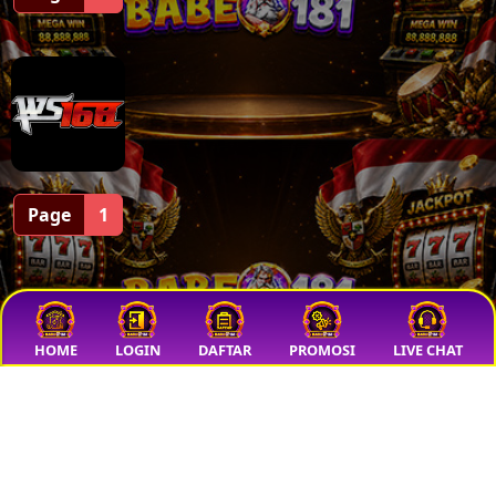
Page
1
HOME
LOGIN
DAFTAR
PROMOSI
LIVE CHAT