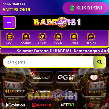
DOWNLOAD APK
KLIK DI SINI
ANTI BLOKIR
SLOT
CASINO
SPORT
TOGEL
TABLE
FISHING
COC
Selamat Datang Di BABE181, Kemenangan Anda ber
Semua