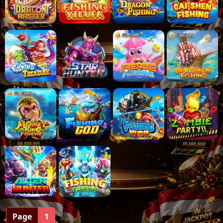
Page
1