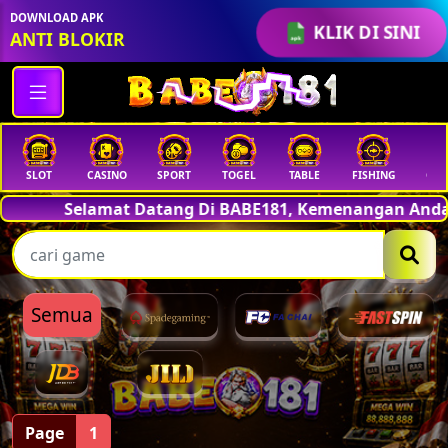
DOWNLOAD APK
KLIK DI SINI
ANTI BLOKIR
SLOT
CASINO
SPORT
TOGEL
TABLE
FISHING
COC
Selamat Datang Di BABE181, Kemenangan Anda ber
Semua
Page
1