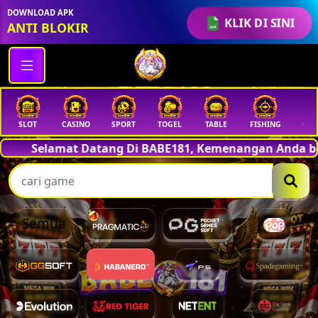
DOWNLOAD APK
KLIK DI SINI
ANTI BLOKIR
CASINO
SPORT
TOGEL
TABLE
FISHING
COCK F.
AR
amat Datang Di BABE181, Kemenangan Anda berapapun k
Semua