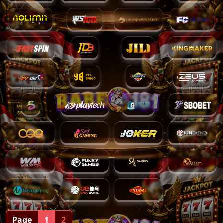
Page
1
2