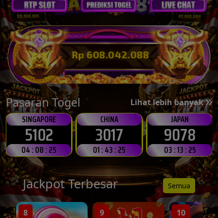
💸
Rp 608.057.664
Pasaran Togel
Lihat lebih banyak
SINGAPORE
CHINA
JAPAN
5102
3017
9078
04 : 08 : 23
01 : 43 : 23
03 : 13 : 23
Jackpot Terbesar
Semua
8
9
10