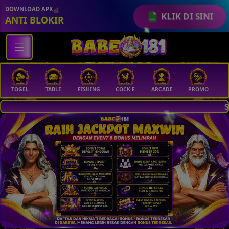
DOWNLOAD APK
KLIK DI SINI
ANTI BLOKIR
TABLE
FISHING
COCK F.
ARCADE
PROMO
MEGAGACOR
Selamat Datang Di
💵
💰