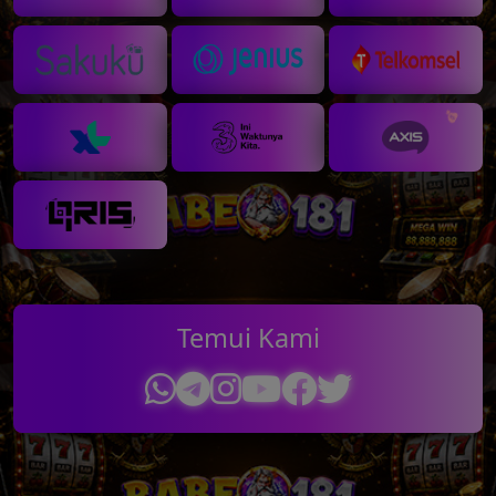
💸
💸
💵
Temui Kami
💵