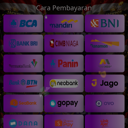
Cara Pembayaran
💵
💸
💸