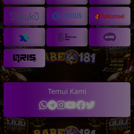
💵
Temui Kami
💰
💸