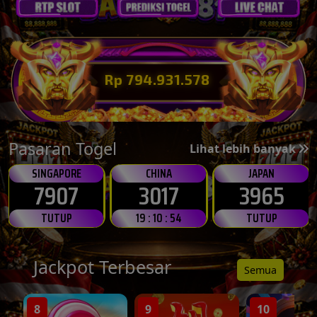
Rp 794.947.896
💸
Pasaran Togel
Lihat lebih banyak
SINGAPORE
CHINA
JAPAN
7907
3017
3965
TUTUP
19 : 10 : 52
TUTUP
💰
Jackpot Terbesar
Semua
8
9
10