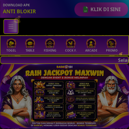
DOWNLOAD APK
KLIK DI SINI
ANTI BLOKIR
💵
TABLE
FISHING
COCK F.
ARCADE
PROMO
MEGAGACOR
Selamat Datang Di