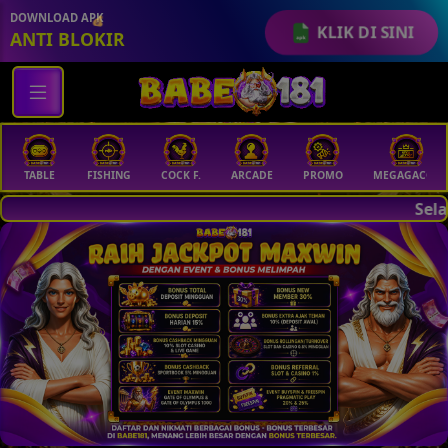
DOWNLOAD APK
KLIK DI SINI
ANTI BLOKIR
💵
TABLE
FISHING
COCK F.
ARCADE
PROMO
MEGAGACOR
Selamat Datang Di B