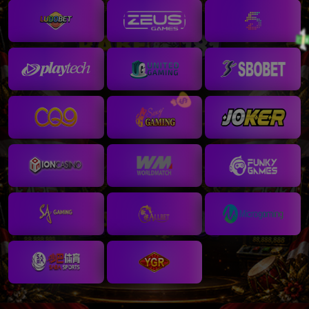
💵
💰
💰