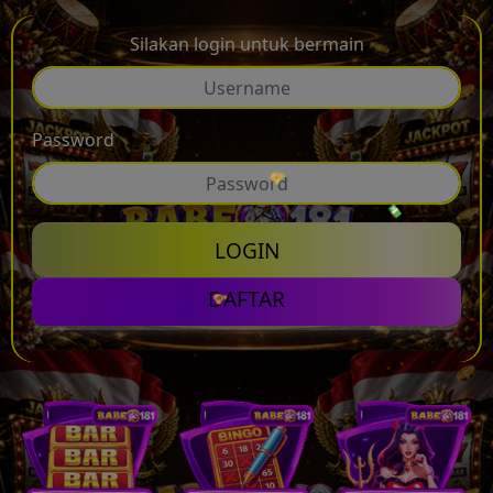
Silakan login untuk bermain
💰
Password
LOGIN
DAFTAR