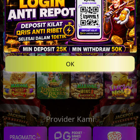
💵
OK
💵
Provider Kami