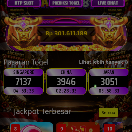
Rp 301.628.069
Pasaran Togel
Lihat lebih banyak
SINGAPORE
CHINA
JAPAN
7137
3946
3051
04 : 53 : 30
02 : 28 : 30
03 : 58 : 30
Jackpot Terbesar
Semua
8
9
10