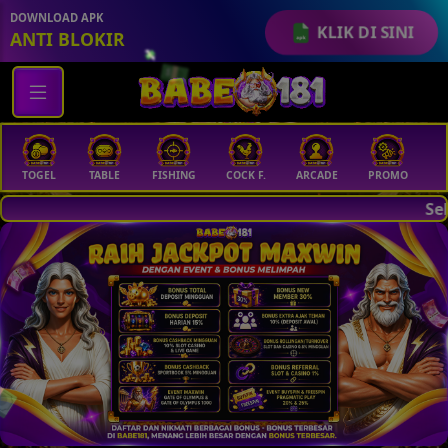
DOWNLOAD APK
KLIK DI SINI
ANTI BLOKIR
TOGEL
TABLE
FISHING
COCK F.
ARCADE
PROMO
M
Selamat Datang D