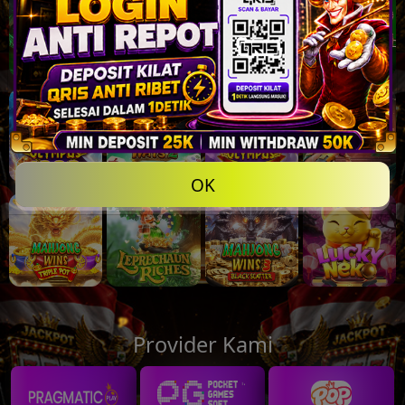
💸
OK
Provider Kami