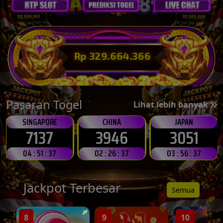
Rp 329.675.097
Pasaran Togel
Lihat lebih banyak
SINGAPORE
CHINA
JAPAN
7137
3946
3051
💵
04 : 51 : 35
02 : 26 : 35
03 : 56 : 35
Jackpot Terbesar
Semua
8
9
10