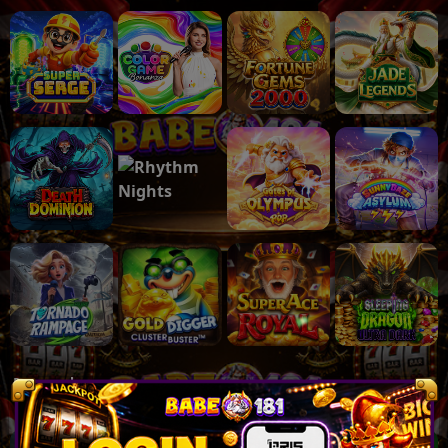
💸
Populer
Lihat lebih banyak
💵