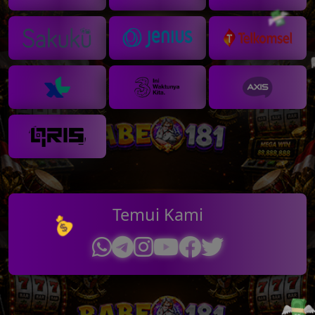
Temui Kami
💵
💸
💸