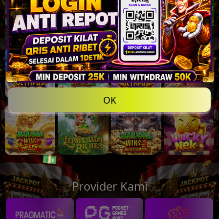
💸
💸
OK
Provider Kami