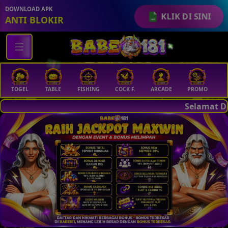
DOWNLOAD APK
KLIK DI SINI
ANTI BLOKIR
TOGEL
TABLE
FISHING
COCK F.
ARCADE
PROMO
M
Selamat Datang Di BABE181, 