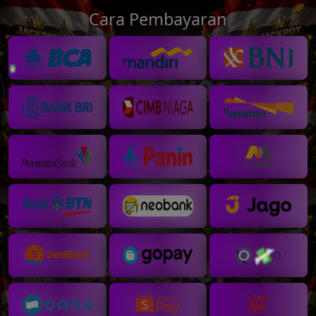
Cara Pembayaran
💸
💰
💵